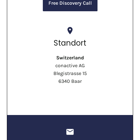
Free Discovery Call
place
Standort
Switzerland
conactive AG
Blegistrasse 15
6340 Baar
mail