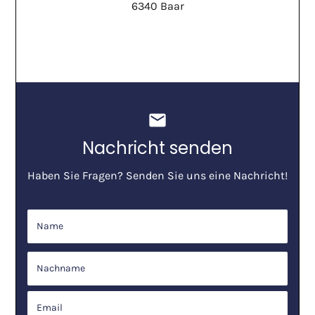
6340 Baar
mail
Nachricht senden
Haben Sie Fragen? Senden Sie uns eine Nachricht!