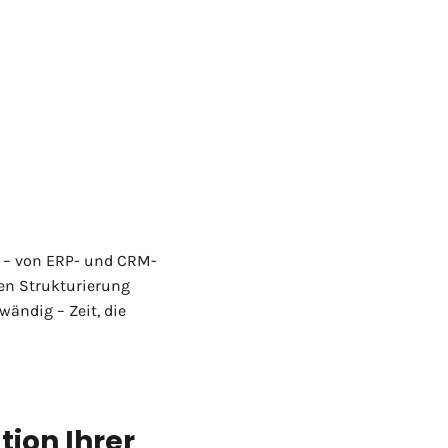
d – von ERP- und CRM-
ren Strukturierung
ändig – Zeit, die
tion Ihrer