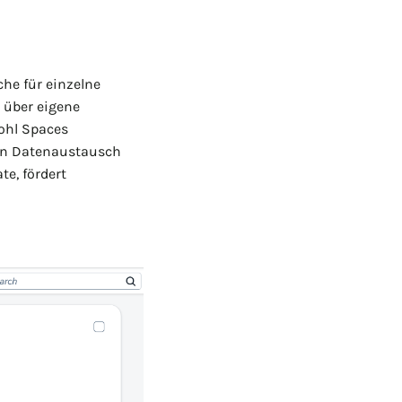
che für einzelne
t über eigene
wohl Spaces
ren Datenaustausch
e, fördert