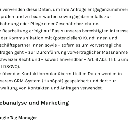
r verwenden diese Daten, um Ihre Anfrage entgegenzunehmen
 prüfen und zu beantworten sowie gegebenenfalls zur
bahnung oder Pflege einer Geschäftsbeziehung.
e Bearbeitung erfolgt auf Basis unseres berechtigten Interess
 der Kommunikation mit (potenziellen) Kund:innen und
schäftspartner:innen sowie – sofern es um vorvertragliche
fragen geht – zur Durchführung vorvertraglicher Massnahm
chweizer Recht und – soweit anwendbar – Art. 6 Abs. 1 lit. b un
. f DSGVO).
e über das Kontaktformular übermittelten Daten werden in
serem CRM‑System (HubSpot) gespeichert und dort zur
rwaltung von Kontakten und Anfragen verwendet.
ebanalyse und Marketing
ogle Tag Manager