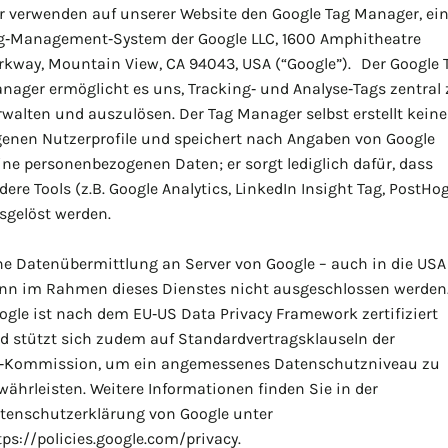
r verwenden auf unserer Website den Google Tag Manager, ei
g‑Management‑System der Google LLC, 1600 Amphitheatre
rkway, Mountain View, CA 94043, USA (“Google”). Der Google 
nager ermöglicht es uns, Tracking‑ und Analyse‑Tags zentral 
rwalten und auszulösen. Der Tag Manager selbst erstellt keine
genen Nutzerprofile und speichert nach Angaben von Google
ine personenbezogenen Daten; er sorgt lediglich dafür, dass
dere Tools (z.B. Google Analytics, LinkedIn Insight Tag, PostHo
sgelöst werden.
ne Datenübermittlung an Server von Google – auch in die USA
nn im Rahmen dieses Dienstes nicht ausgeschlossen werden
ogle ist nach dem EU‑US Data Privacy Framework zertifiziert
d stützt sich zudem auf Standardvertragsklauseln der
‑Kommission, um ein angemessenes Datenschutzniveau zu
währleisten. Weitere Informationen finden Sie in der
tenschutzerklärung von Google unter
tps://policies.google.com/privacy.