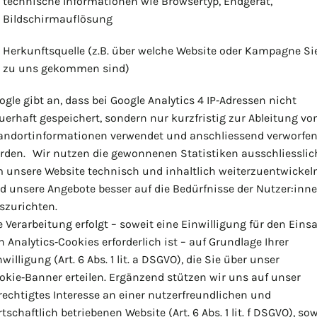
technische Informationen wie Browsertyp, Endgerät,
Bildschirmauflösung
Herkunftsquelle (z.B. über welche Website oder Kampagne Si
zu uns gekommen sind)
ogle gibt an, dass bei Google Analytics 4 IP‑Adressen nicht
uerhaft gespeichert, sondern nur kurzfristig zur Ableitung vo
andortinformationen verwendet und anschliessend verworfe
rden. Wir nutzen die gewonnenen Statistiken ausschliesslic
 unsere Website technisch und inhaltlich weiterzuentwickel
d unsere Angebote besser auf die Bedürfnisse der Nutzer:inn
szurichten.
e Verarbeitung erfolgt – soweit eine Einwilligung für den Eins
n Analytics‑Cookies erforderlich ist – auf Grundlage Ihrer
willigung (Art. 6 Abs. 1 lit. a DSGVO), die Sie über unser
okie‑Banner erteilen. Ergänzend stützen wir uns auf unser
rechtigtes Interesse an einer nutzerfreundlichen und
rtschaftlich betriebenen Website (Art. 6 Abs. 1 lit. f DSGVO), sow